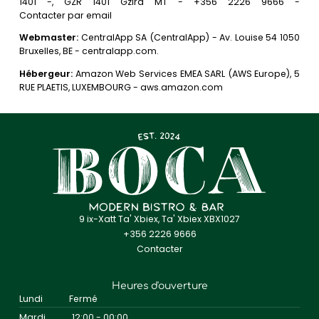
1401 -, GZR 1401 Gzira MT - +356 2226 9666 -
Contacter par email
Webmaster:
CentralApp SA (CentralApp) - Av. Louise 54 1050
Bruxelles, BE - centralapp.com.
Hébergeur:
Amazon Web Services EMEA SARL (AWS Europe), 5
RUE PLAETIS, LUXEMBOURG - aws.amazon.com
9 ix-Xatt Ta' Xbiex, Ta' Xbiex XBX1027
+356 2226 9666
Contacter
Heures d'ouverture
Lundi
Fermé
Mardi
12:00 - 00:00