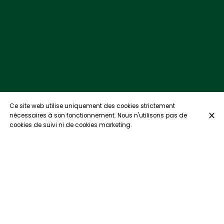
Ce site web utilise uniquement des cookies strictement
nécessaires à son fonctionnement. Nous n'utilisons pas de
cookies de suivi ni de cookies marketing.
Bistro Boca : l'âme française, le soleil maltais
et aucune prétention.
Au Bistro BOCA, nous sommes fiers de notre mention au
guide Michelin, mais nous ne nous en vantons pas. Nous nous
concentrons sur ce qui fait vraiment un bon repas : des
ingrédients d'exception, des saveurs audacieuses et ce
sentiment rare de totale décontraction. Oubliez la « haute